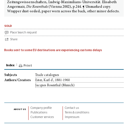
Zeitungswissenschaften, Ludwig-Maximilians-Universität. Elisabeth
Angermair,
Die Rosenthals
(Vienna 2002), p.244. ¶ Unmarked copy.
Wrapper dust-soiled, paper worn across the back, other minor defects.
sold
Place Search request
Share
Books sent to some EU destinations are experiencing customs delays
Index
Print
Trade catalogues
Subjects
Ester, Karl d', 1881-1960
Authors/Creators
Jacques Rosenthal (Munich)
Company profile
Contact us
about us
Publications
Terms & conditions
Customer services
Impressum