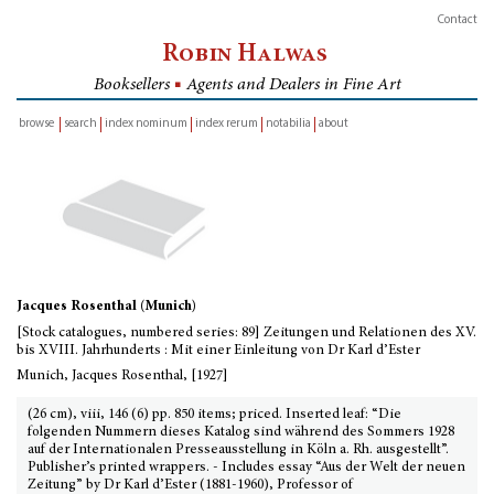
Contact
Robin Halwas
Booksellers
■
Agents and Dealers in Fine Art
browse
search
index nominum
index rerum
notabilia
about
inventory
Jacques Rosenthal (Munich)
[Stock catalogues, numbered series: 89] Zeitungen und Relationen des XV.
bis XVIII. Jahrhunderts : Mit einer Einleitung von Dr Karl d’Ester
Munich, Jacques Rosenthal, [1927]
(26 cm), viii, 146 (6) pp. 850 items; priced. Inserted leaf: “Die
folgenden Nummern dieses Katalog sind während des Sommers 1928
auf der Internationalen Presseausstellung in Köln a. Rh. ausgestellt”.
Publisher’s printed wrappers. - Includes essay “Aus der Welt der neuen
Zeitung” by Dr Karl d’Ester (1881-1960), Professor of