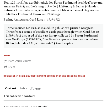
Tod 1526-1546. Aus der Bibliothek des Baron Ferdinand von Neufforge und
anderen Beiträgen. Lieferung 1: A – Le § Lieferung 2: Luther § Hundert
Reformationsdrucke vom Judenbücherstreit bis zum Bauernkrieg aus der
Bibliothek Ferdinand Baron von Neufforge
Berlin, Antiquariat Gerd Rosen, 1959-1962
Three volumes (25 cm), as issued, in publisher’s printed wrappers. -
Three from a series of excellent catalogues through which Gerd Rosen
(1903-1961) disposed of the vast library collected by Baron Ferdinand
von Neufforge (1869-1942), “der Grandseigneur unter den deutschen
Bibliophilen des XX. Jahrhunderts”. ¶ Good copies.
sold
Place Search request
Share
Books sent to some EU destinations are experiencing customs delays
Content
Index
Print
This collection contains