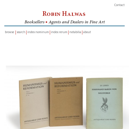
Contact
Robin Halwas
Booksellers
■
Agents and Dealers in Fine Art
browse
search
index nominum
index rerum
notabilia
about
inventory