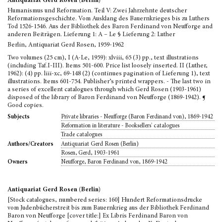
Antiquariat Gerd Rosen (Berlin)
Humanismus und Reformation. Teil V: Zwei Jahrzehnte deutscher
Reformationsgeschichte. Vom Ausklang des Bauernkrieges bis zu Luthers
Tod 1526-1546. Aus der Bibliothek des Baron Ferdinand von Neufforge and
anderen Beiträgen. Lieferung 1: A – Le § Lieferung 2: Luther
Berlin, Antiquariat Gerd Rosen, 1959-1962
Two volumes (25 cm), I (A-Le, 1959): xlviii, 65 (3) pp., text illustrations
(including Taf.I-III). Items 501-600. Price list loosely inserted. II (Luther,
1962): (4) pp. liii-xc, 69-148 (2) (continues pagination of Lieferung 1), text
illustrations. Items 601-754. Publisher’s printed wrappers. - The last two in
a series of excellent catalogues through which Gerd Rosen (1903-1961)
disposed of the library of Baron Ferdinand von Neufforge (1869-1942). ¶
Good copies.
Private libraries - Neufforge (Baron Ferdinand von), 1869-1942
Subjects
Reformation in literature - Booksellers' catalogues
Trade catalogues
Antiquariat Gerd Rosen (Berlin)
Authors/Creators
Rosen, Gerd, 1903-1961
Neufforge, Baron Ferdinand von, 1869-1942
Owners
Antiquariat Gerd Rosen (Berlin)
[Stock catalogues, numbered series: 160] Hundert Reformationsdrucke
vom Judenbücherstreit bis zum Bauernkrieg aus der Bibliothek Ferdinand
Baron von Neufforge [cover title:] Ex Libris Ferdinand Baron von