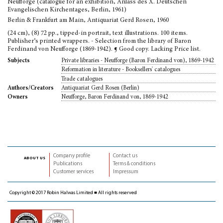
Neufforge (catalogue for an exhibition, Anlass des X. Deutschen
Evangelischen Kirchentages, Berlin, 1961)
Berlin & Frankfurt am Main, Antiquariat Gerd Rosen, 1960
(24 cm), (8) 72 pp., tipped-in portrait, text illustrations. 100 items.
Publisher’s printed wrappers. - Selection from the library of Baron
Ferdinand von Neufforge (1869-1942). ¶ Good copy. Lacking Price list.
Private libraries - Neufforge (Baron Ferdinand von), 1869-1942
Subjects
Reformation in literature - Booksellers' catalogues
Trade catalogues
Antiquariat Gerd Rosen (Berlin)
Authors/Creators
Neufforge, Baron Ferdinand von, 1869-1942
Owners
Company profile
Contact us
about us
Publications
Terms & conditions
Customer services
Impressum
Copyright © 2017 Robin Halwas Limited ■ All rights reserved