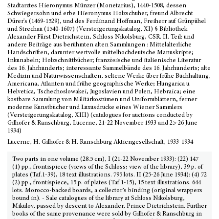
Stadtarztes Hieronymus Münzer (Monetarius), 1440-1508, dessen
Schwiegersohn und erbe Hieronymus Holzschuher, freund Albrecht
Dürer's (1469-1529), und des Ferdinand Hoffman, Freiherr auf Grünpühel
und Strechau (1540-1607) (Versteigerungskatalog, XI) § Bibliothek
Alexander Fürst Dietrichstein, Schloss Nikolsburg, CSR. II. Teil: und
andere Beiträge aus berühmten alten Sammlungen : Mittelalterliche
Handschriften, darunter wertvolle mittelhochdeutsche Manuskripte;
Inkunabeln; Holzschnittbücher; französische und italienische Literatur
des 16. Jahrhunderts; interessante Sammelbände des 16. Jahrhunderts; alte
Medizin und Naturwissenschaften, seltene Werke über frühe Buchhaltung,
Americana, Atlanten und frühe geographische Werke; Hungarica u.
Helvetica, Tschechoslowakei, Jugoslavien und Polen, Hebraica; eine
kostbare Sammlung von Militärkostümen und Uniformblättern, ferner
moderne Kunstbücher und Luxusdrucke eines Wiener Sammlers
(Versteigerungskatalog, XIII) (catalogues for auctions conducted by
Gilhofer & Ranschburg, Lucerne, 21-22 November 1933 and 25-26 June
1934)
Lucerne, H. Gilhofer & H. Ranschburg Aktiengesellschaft, 1933-1934
Two parts in one volume (28.5 cm), I (21-22 November 1933): (22) 147
(1) pp., frontispiece (views of the Schloss; view of the library), 39 p. of
plates (Taf.1-39), 18 text illustrations. 795 lots. II (25-26 June 1934): (4) 72
(2) pp., frontispiece, 15 p. of plates (Taf.1-15), 15 text illustrations. 644
lots. Morocco-backed boards, a collector’s binding (original wrappers
bound in). - Sale catalogues of the library at Schloss Nikolsburg,
Mikulov, passed by descent to Alexander, Prince Dietrichstein. Further
books of the same provenance were sold by Gilhofer & Ranschburg in