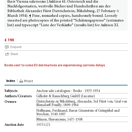
their Vienna salerooms (Auktion 61: Österreich und die
Nachfolgestaaten, wertvolle Bücher und Handschriften aus der
Bibliothek Alexander Fürst Dietrichstein, Nikolsburg, 27 February-1
March 1934). ¶ Fine, unmarked copies, handsomely bound. Loosely
inserted are photocopies of the printed “Schätzungspreise” (estimates
list) and typescript “Liste der Verkäufte” (results list) for Auktion XI.
£ 190
Enquire
Share
Books sent to some EU destinations are experiencing customs delays
Index
Print
Auction sale catalogues - Books - 1933-1934
Subjects
Gilhofer & Ranschburg GmbH (Lucerne)
Authors/Creators
Dietrichstein zu Nikolsburg, Alexander, 3rd Fürst von; Graf von
Owners
Mensdorff-Pouilly, 1899-1964
Hoffmann, Ferdinand, Baron Gruenstein of Grünpühel and
Strechau, 1540-1607
Münzer, Hieronymus, 1437-1508
19331121
Auction date