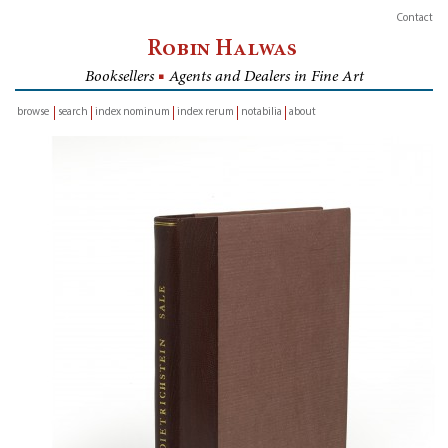
Contact
Robin Halwas
Booksellers
■
Agents and Dealers in Fine Art
browse
search
index nominum
index rerum
notabilia
about
inventory