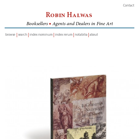
Contact
Robin Halwas
Booksellers
■
Agents and Dealers in Fine Art
browse
search
index nominum
index rerum
notabilia
about
inventory