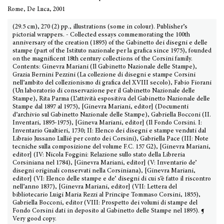
Rome, De Luca, 2001
(29.5 cm), 270 (2) pp., illustrations (some in colour). Publisher’s
pictorial wrappers. - Collected essays commemorating the 100th
anniversary of the creation (1895) of the Gabinetto dei disegni e delle
stampe (part of the Istituto nazionale per la grafica since 1975), founded
on the magnificent 18th century collections of the Corsini family.
Contents: Ginevra Mariani (Il Gabinetto Nazionale delle Stampe),
Grazia Bernini Pezzini (La collezione di disegni e stampe Corsini
nell’ambito del collezionismo di grafica del XVIII secolo), Fabio Fiorani
(Un laboratorio di conservazione per il Gabinetto Nazionale delle
Stampe), Rita Parma (L’attività espositiva del Gabinetto Nazionale delle
Stampe dal 1897 al 1975), [Ginevra Mariani, editor] (Documenti
d’archivio sul Gabinetto Nazionale delle Stampe), Gabriella Bocconi (II.
Inventari, 1895-1975), [Gineva Mariani, editor] (Il Fondo Corsini. I:
Inventario Gualtieri, 1730; II: Elenco dei disegni e stampe venduti dal
Libraio Jussano Lullié per conto dei Corsini), Gabriella Pace (III: Note
tecniche sulla composizione del volume F.C. 157 G2), [Ginevra Mariani,
editor] (IV: Nicola Foggini: Relazione sullo stato della Libreria
Corsiniana nel 1784), [Ginevra Mariani, editor] (V: Inventario de’
disegni originali conservati nella Corsiniana), [Ginevra Mariani,
editor] (VI: Elenco delle stampe e de’ disegni di cui s’è fatto il riscontro
nell’anno 1837), [Ginevra Mariani, editor] (VII: Lettera del
bibliotecario Luigi Maria Rezzi al Principe Tommaso Corsini, 1855),
Gabriella Bocconi, editor (VIII: Prospetto dei volumi di stampe del
Fondo Corsini dati in deposito al Gabinetto delle Stampe nel 1895). ¶
Very good copy.