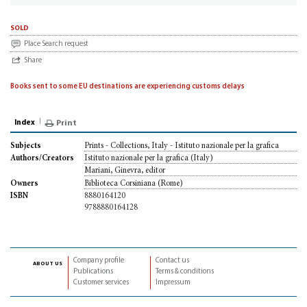
sold
Place Search request
Share
Books sent to some EU destinations are experiencing customs delays
Index
Print
Prints - Collections, Italy - Istituto nazionale per la grafica
Subjects
Istituto nazionale per la grafica (Italy)
Authors/Creators
Mariani, Ginevra, editor
Biblioteca Corsiniana (Rome)
Owners
8880164120
ISBN
9788880164128
Company profile
Contact us
about us
Publications
Terms & conditions
Customer services
Impressum