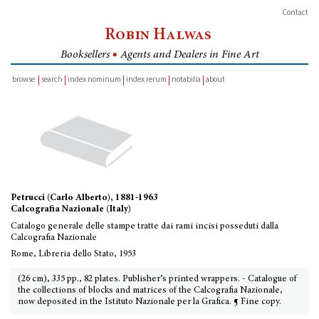
Contact
Robin Halwas
Booksellers
■
Agents and Dealers in Fine Art
browse
search
index nominum
index rerum
notabilia
about
inventory
Petrucci (Carlo Alberto), 1881-1963
Calcografia Nazionale (Italy)
Catalogo generale delle stampe tratte dai rami incisi posseduti dalla
Calcografia Nazionale
Rome, Libreria dello Stato, 1953
(26 cm), 335 pp., 82 plates. Publisher’s printed wrappers. - Catalogue of
the collections of blocks and matrices of the Calcografia Nazionale,
now deposited in the Istituto Nazionale per la Grafica. ¶ Fine copy.