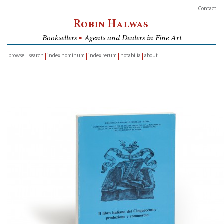
Contact
Robin Halwas
Booksellers
■
Agents and Dealers in Fine Art
browse
search
index nominum
index rerum
notabilia
about
inventory