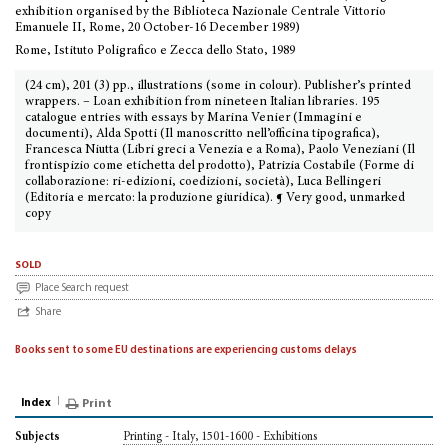
exhibition organised by the Biblioteca Nazionale Centrale Vittorio
Emanuele II, Rome, 20 October-16 December 1989)
Rome, Istituto Poligrafico e Zecca dello Stato, 1989
(24 cm), 201 (3) pp., illustrations (some in colour). Publisher’s printed
wrappers. – Loan exhibition from nineteen Italian libraries. 195
catalogue entries with essays by Marina Venier (Immagini e
documenti), Alda Spotti (Il manoscritto nell’officina tipografica),
Francesca Niutta (Libri greci a Venezia e a Roma), Paolo Veneziani (Il
frontispizio come etichetta del prodotto), Patrizia Costabile (Forme di
collaborazione: ri-edizioni, coedizioni, società), Luca Bellingeri
(Editoria e mercato: la produzione giuridica). ¶ Very good, unmarked
copy
sold
Place Search request
Share
Books sent to some EU destinations are experiencing customs delays
Index
Print
Printing - Italy, 1501-1600 - Exhibitions
Subjects