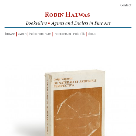
Contact
Robin Halwas
Booksellers
■
Agents and Dealers in Fine Art
browse
search
index nominum
index rerum
notabilia
about
inventory