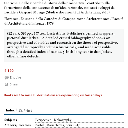
teoriche e delle ricerche di storia della prospettiva : contributo alla
formazione della conoscenza di un'idea razionale, nei suoi sviluppi da
Euclide a Gaspard Monge (Studi e documenti di Architettura, 9-10)
Florence, Edizione della Cattedra di Composizione Architettonica / Facoltà
di Architettura di Firenze, 1979
(22 cm), 520 pp., 157 text illustrations. Publisher’s printed wrappers,
pictorial dust jacket. - A detailed critical bibliography of books on
perspective and of studies and research on the theory of perspective,
arranged first topically and then historically, and made accessible
through a detailed index of names. ¶ Inch-long tear in dust jacket,
other minor defects.
£ 190
Enquire
Share
Books sent to some EU destinations are experiencing customs delays
Index
Print
Perspective - Bibliography
Subjects
Bartoli, Maria Teresa, born 1947
Authors/Creators