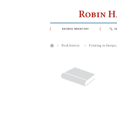
Robin 
browse inventory
s
>
Book history
>
Printing in Europe