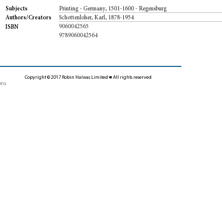
Printing - Germany, 1501-1600 - Regensburg
Subjects
Schottenloher, Karl, 1878-1954
Authors/Creators
9060042565
ISBN
9789060042564
Copyright © 2017 Robin Halwas Limited ■ All rights reserved
ons