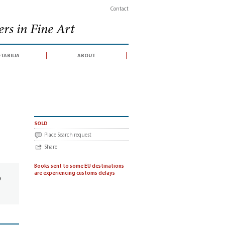
Contact
rs in Fine Art
tabilia
about
15. und 16. Jahrhundert mit Akten und Druckverzeichnis (Veröffentlichungen d
sold
Place Search request
Share
Books sent to some EU destinations
are experiencing customs delays
0