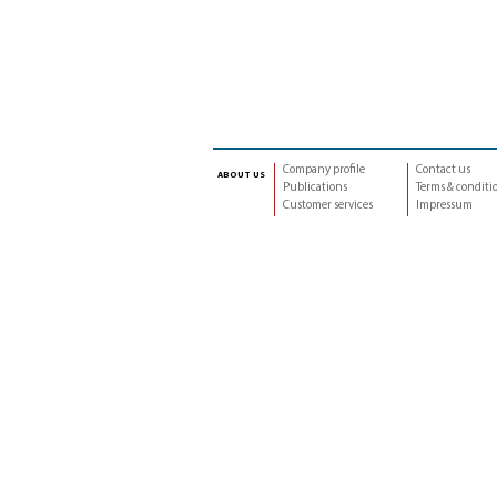
Company profile
Contact us
about us
Publications
Terms & conditi
Customer services
Impressum