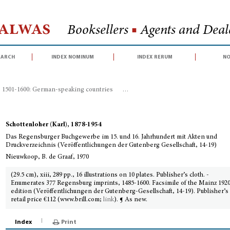
Halwas
Booksellers
■
Agents and Deale
earch
index nominum
index rerum
no
, 1501-1600: German-speaking countries
>
Das Regensburger Buchgewerbe im 
Schottenloher (Karl), 1878-1954
Das Regensburger Buchgewerbe im 15. und 16. Jahrhundert mit Akten und
Druckverzeichnis (Veröffentlichungen der Gutenberg Gesellschaft, 14-19)
Nieuwkoop, B. de Graaf, 1970
(29.5 cm), xiii, 289 pp., 16 illustrations on 10 plates. Publisher’s cloth. -
Enumerates 377 Regensburg imprints, 1485-1600. Facsimile of the Mainz 192
edition (Veröffentlichungen der Gutenberg-Gesellschaft, 14-19). Publisher’s
retail price €112 (www.brill.com;
link
). ¶ As new.
Index
Print