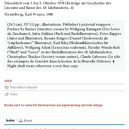
Düsseldorf vom 3. bis S. Oktober 1978 (Beiträge zur Geschichte der
Literatur and Kunst des 18. Jahrhunderts, 4)
Heidelberg, Karl Winter, 1980
(24.5 cm), 357 (1) pp., illustrations. Publisher’s pictorial wrappers. -
Preface by Rainer Gruenter; essays by Wolfgang Baumgart (Der Leser
als Zuschauer), Jattie Enklaar (Buch und Buchillustration), Peter Kupper
(Autor und Illustrator), Renate Kruger (Daniel Chodowiecki als
“empfindsamer” Illustrator), Karl Riha (Nichtaufklärerisches für
Aufklärer), Wolfgang Adam (Lenocinia oculorum), Heinke Wunderlich
(”Buch” und “Leser” in der Buchillustration des 18. Jahrhunderts),
Christopher Thacker (Society versus nature), Claude Labrosse (Le rôle
des estampes de Gravelot dans la lecture de la Nouvelle Héloïse). ¶
Slight shelf wear; otherwise a very fine copy.
sold
Place Search request
Share
Books sent to some EU destinations are experiencing customs delays
Index
Print