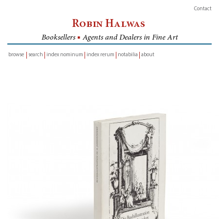
Contact
Robin Halwas
Booksellers
■
Agents and Dealers in Fine Art
browse
search
index nominum
index rerum
notabilia
about
inventory