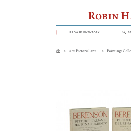
Robin 
browse inventory
s
>
Art: Pictorial arts
>
Painting: Colle