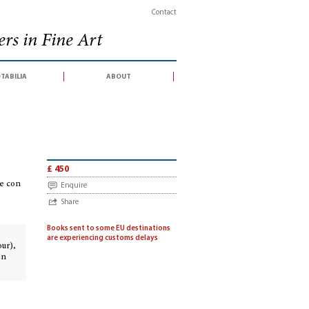
Contact
rs in Fine Art
tabilia
about
rincipali artisti e delle loro opere con un indice dei luoghi : La Scuola Veneta
£ 450
re con
Enquire
Share
Books sent to some EU destinations
are experiencing customs delays
our),
en