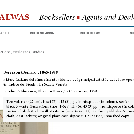
Halwas
Booksellers
■
Agents and Deale
earch
index nominum
index rerum
no
ctions, catalogues, studies
>
Pitture italiane del rinascimento : Elenco dei p
Berenson (Bernard), 1865-1959
Pitture italiane del rinascimento : Elenco dei principali artisti e delle loro ope
un indice dei luoghi : La Scuola Veneta
London & Florence, Phaidon Press / G.C. Sansoni, 1958
Two volumes (27 cm), I: xvi (2), 213 (3) pp., frontispiece (in colour), series of
black & white illustrations (nos. 1-628). II: (6), 45 (3) pp., frontispiece (in col
series of black & white illustrations (nos. 629-1333). Uniform publisher’s gre
cloth, dust jackets; original plain card slipcase. ¶ Superior, unmarked copy.